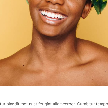
tur blandit metus at feugiat ullamcorper. Curabitur tempor