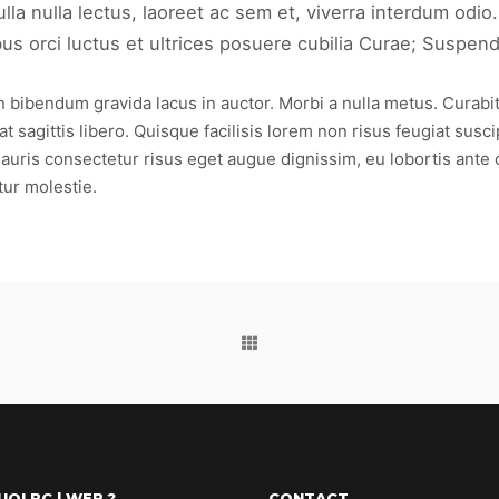
a nulla lectus, laoreet ac sem et, viverra interdum odio.
 orci luctus et ultrices posuere cubilia Curae; Suspendis
ibendum gravida lacus in auctor. Morbi a nulla metus. Curabitur s
 sagittis libero. Quisque facilisis lorem non risus feugiat susci
auris consectetur risus eget augue dignissim, eu lobortis ante 
tur molestie.
OI BC | WEB ?
CONTACT